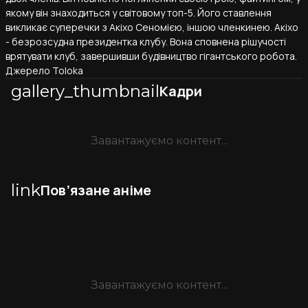
якому він знаходиться у світовому топ-5. Його ставлення
викликає суперечки з Акіхо Сеномією, іншою членкинею. Акіхо
- безрозсудна президентка клубу. Вона сповнена рішучості
врятувати клуб, завершивши будівництво гігантського робота.
Джерело Toloka
gallery_thumbnail
Кадри
Завантажуємо контент...
link
Пов’язане аніме
Завантажуємо контент...