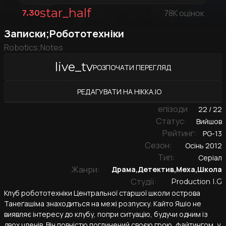
star_half
7.30
78K
оцінок
Записки;Робототехніки
Robotics;Notes
live_tv
РОЗПОЧАТИ ПЕРЕГЛЯД
РЕДАГУВАТИ НА HIKKA.IO
епізоди
22 / 22
Cтатус:
Вийшов
Рейтинг:
PG-13
Cезон:
Осінь 2012
Тип:
Серіал
Жанри:
Драма
,
Детектив
,
Меха
,
Школа
Студії:
Production I.G
Клуб робототехніки Центральної старшої школи острова
Танеґашіма знаходиться на межі розпуску. Кайто Яшіо не
виявляє інтересу до клубу, попри ситуацію, будучи одним із
двох членів. Він повністю поглинений своєю грою, файтингом, у