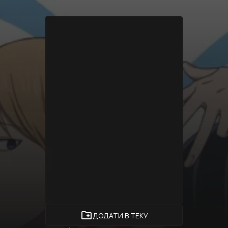
create_new_folder
ДОДАТИ В ТЕКУ