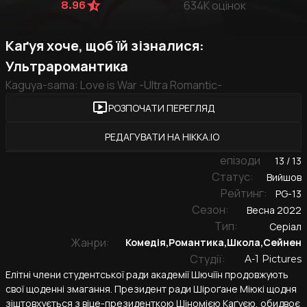
star_half
8.96
634K
оцінок
Каґуя хоче, щоб їй зізналися:
Ультраромантика
Kaguya-sama: Love is War -Ultra Romantic-
live_tv
РОЗПОЧАТИ ПЕРЕГЛЯД
РЕДАГУВАТИ НА HIKKA.IO
епізоди
13 / 13
Cтатус:
Вийшов
Рейтинг:
PG-13
Cезон:
Весна 2022
Тип:
Серіал
Жанри:
Комедія
,
Романтика
,
Школа
,
Сейнен
Студії:
A-1 Pictures
Елітні члени студентської ради академії Шючіїн продовжують
свої щоденні змагання. Президент ради Шіроґане Міюкі щодня
зіштовхується з віце-президенткою Шіномією Каґуєю, обидвоє