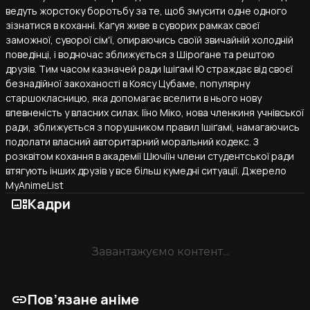
ведуть жорстоку боротьбу за те, щоб змусити одне одного
зізнатися в коханні. Каґуя живе в суворих рамках своєї
заможної, суворої сім'ї, опираючись своїй звичайній холодній
поведінці, і водночас зближується з Шіроґане та рештою
друзів. Тим часом казначей ради Ішіґамі Ю страждає від своєї
безнадійної закоханості в Коясу Цубаме, популярну
старшокласницю, яка допомагає вселити в нього нову
впевненість у власних силах. Іїно Міко, нова членкиня учнівської
ради, зближується з порушником правил Ішіґамі, намагаючись
подолати власний авторитарний моральний кодекс. З
розквітом кохання в академії Шючіїн члени студентської ради
втягують інших друзів у все більш кумедні ситуації. Джерело
MyAnimeList
gallery_thumbnail
Кадри
Завантажуємо контент...
link
Пов’язане аніме