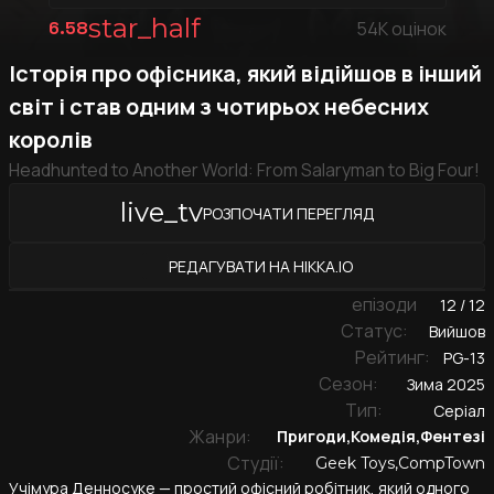
star_half
6.58
54K
оцінок
Історія про офісника, який відійшов в інший
світ і став одним з чотирьох небесних
королів
Headhunted to Another World: From Salaryman to Big Four!
live_tv
РОЗПОЧАТИ ПЕРЕГЛЯД
РЕДАГУВАТИ НА HIKKA.IO
епізоди
12 / 12
Cтатус:
Вийшов
Рейтинг:
PG-13
Cезон:
Зима 2025
Тип:
Серіал
Жанри:
Пригоди
,
Комедія
,
Фентезі
Студії:
Geek Toys
,
CompTown
Учімура Денносуке — простий офісний робітник, який одного