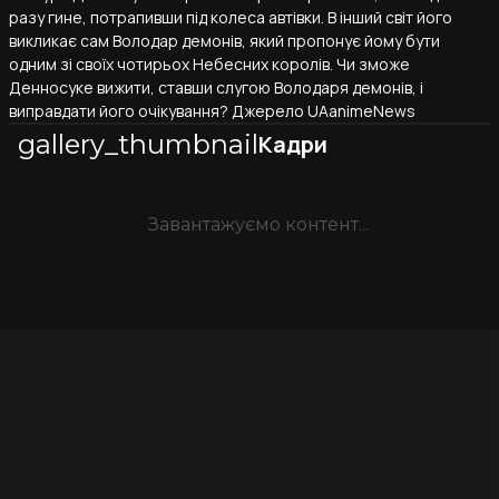
разу гине, потрапивши під колеса автівки. В інший світ його
викликає сам Володар демонів, який пропонує йому бути
одним зі своїх чотирьох Небесних королів. Чи зможе
Денносуке вижити, ставши слугою Володаря демонів, і
виправдати його очікування? Джерело UAanimeNews
gallery_thumbnail
Кадри
Завантажуємо контент...