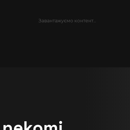
Завантажуємо контент...
Заклинання Фрірен
Проводжальниця
Комедія • 
Фентезі
Фрірен - 2 сезон
acute
star_half
Пригоди • 
Драма • 
23
7.37
Фентезі
acute
star_half
10
8.85
nekomi