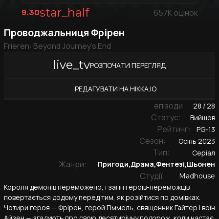
star_half
9.30
657K
оцінок
Проводжальниця Фрірен
Frieren: Beyond Journey's End
live_tv
РОЗПОЧАТИ ПЕРЕГЛЯД
РЕДАГУВАТИ НА HIKKA.IO
епізоди
28 / 28
Cтатус:
Вийшов
Рейтинг:
PG-13
Cезон:
Осінь 2023
Тип:
Серіал
Жанри:
Пригоди
,
Драма
,
Фентезі
,
Шьонен
Студії:
Madhouse
​Короля демонів переможено, і загін героїв-переможців
повертається додому перед тим, як розійтися по домівках.
Чотири героя — Фрірен, герой Гіммель, священник Гайтер і воїн
Айзен — згадують про свою десятирічну подорож, коли настає