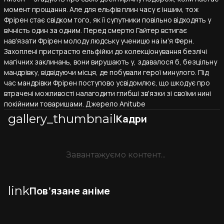
момент прощання. Але для ельфів плин часу є іншим, тож
Фрірен стає свідком того, як її супутники повільно відходять у
вічність один за одним. Перед смертю Гайтер встигає
нав'язати Фрірен молоду людську ученицю на ім'я Ферн.
Захоплені пристрастю ельфійки до колекціонування безлічі
магічних заклинань, вони вирушають у, здавалося б, безцільну
мандрівку, відвідуючи місця, де побували герої минулого. Під
час мандрівки Фрірен поступово усвідомлює, що шкодує про
втрачені можливості налагодити глибші зв'язки зі своїми нині
покійними товаришами. Джерело Anitube​
gallery_thumbnail
Кадри
Завантажуємо контент...
link
Пов’язане аніме